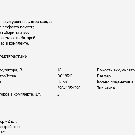
льный уровень саморазряда;
е эффекта памяти;
 габариты и вес;
ая емкость батарей;
ac в комплекте.
АРАКТЕРИСТИКИ
мулятора, В
18
Емкость аккумулято
стройства
DC18RC
Размер
а
Li-Ion
Кол-во предметов в
396х105х296
Тип кейса
оров в комплекте, шт.
2
р - 2 шт.
устройство
Pac