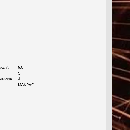
ра, Ач
5.0
S
 наборе
4
MAKPAC