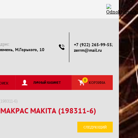
дрес:
;
+7 (922) 265-99-55
юмень, М.Горького, 10
zerrm@mail.ru
0
КОРЗИНА
ЛИЧНЫЙ КАБИНЕТ
ОИСК
198311-6)
 MAKPAC MAKITA (198311-6)
СЛЕДУЮЩИЙ