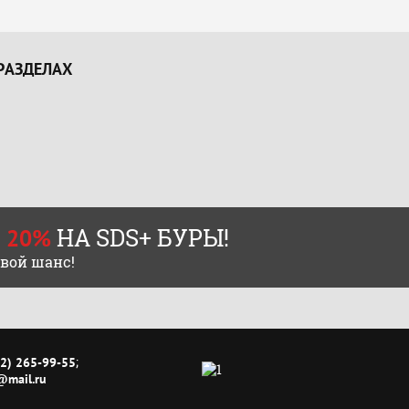
РАЗДЕЛАХ
НА SDS+ БУРЫ!
 20%
свой шанс!
;
22) 265-99-55
@mail.ru