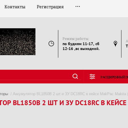
Контакты
Регистрация
Режим работы:
А
по будням 11-17, сб
Т
12-16 ,вс выходной.
РАСШИРЕННЫЙ П
торы
/ Аккумулятор BL1850B 2 шт и ЗУ DC18RC в кейсе MakPac Makita (
ОР BL1850B 2 ШТ И ЗУ DC18RC В КЕЙСЕ