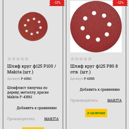
-11%
-11%
Шлиф круг ф125 Р100 /
Шлиф круг ф125 Р80 8
Makita (шт.)
отв. (шт.)
Артикул:
P-43561
Артикул:
P-43555
Шлифлист липучка по
Добавить к сравнению
дереву, металлу, краске
Makita P-43561
Производитель:
MAKITA
Добавить к сравнению
В НАЛИЧИИ
Производитель:
MAKITA