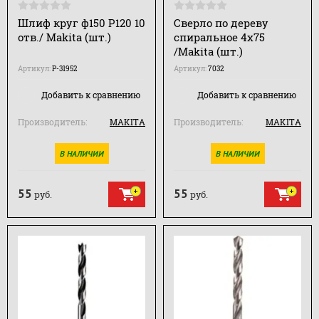
Шлиф круг ф150 Р120 10
Сверло по дереву
отв./ Makita (шт.)
спиральное 4х75
/Makita (шт.)
Артикул:
P-31952
Артикул:
7032
Добавить к сравнению
Добавить к сравнению
Производитель:
MAKITA
Производитель:
MAKITA
В НАЛИЧИИ
В НАЛИЧИИ
55
55
руб.
руб.