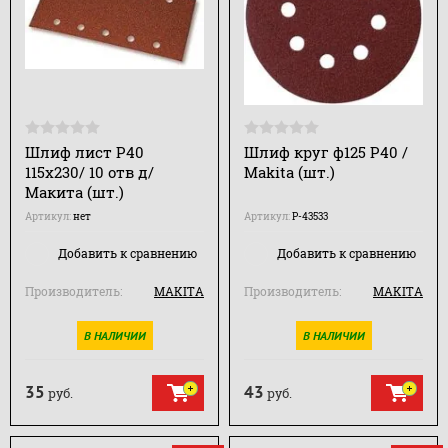
Шлиф лист Р40
Шлиф круг ф125 Р40 /
115х230/ 10 отв д/
Makita (шт.)
Макита (шт.)
Артикул:
нет
Артикул:
P-43533
Добавить к сравнению
Добавить к сравнению
Производитель:
MAKITA
Производитель:
MAKITA
В НАЛИЧИИ
В НАЛИЧИИ
35
43
руб.
руб.